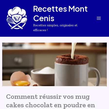
Aller
Recettes Mont
au
Cenis
contenu
Recettes simples, originales et
efficaces !
Comment réussir vos mug
cakes chocolat en poudre en